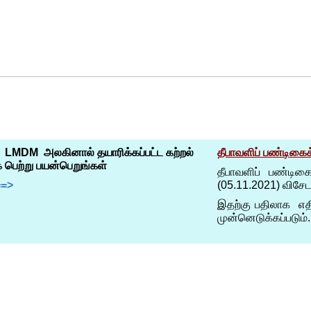
த் தி்ணைக்களத்தின் LMDM அலகினால் தயாரிக்கப்பட்ட கற்றல்
 இணைப்பின் ஊடாக பெற்று பயன்பெறுங்கள்
LMDM UNIT ===>