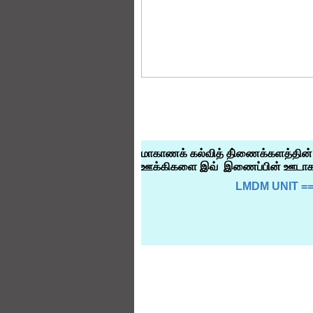
மாணவர்களே
! வட மாகாணக் கல்வி
ஊக்கிகளை இவ்