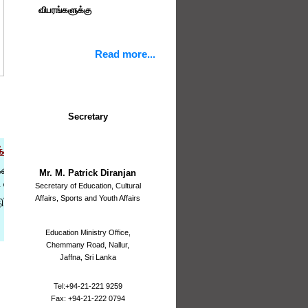
விபரங்களுக்கு
விண்ணப்பப் படிவம்
Read more...
இடமாற்றத்தை எதிர்பார்க்கும்
உத்தியோகத்தர்களால்
நிரப்பப்படல் வேண்டும் (I-B
Form/02/Tr/CO/2027)
Secretary
இடமாற்றத்தை பெற விரும்பாத
அனைத்து
உத்தியோகத்தர்களாலும்
தீபாவளிப் பண்டிகைக்காக மாணவர்களுக்கு விசேட விடுமுறை
நிரப்பப்படல் வேண்டும் (II -B
தீபாவளிப் பண்டிகையை முன்னிட்டு வட மாகாணப் பாடசாலைகளு
Form/02/Tr/CO/2027)
Mr. M. Patrick Diranjan
(05.11.2021) விசேட விடுமுறையாக வட மாகாண கௌரவ ஆளுநரால் 
Secretary of Education, Cultural
Affairs, Sports and Youth Affairs
இதற்கு பதிலாக எதிர்வரும் 13.11.2021 (சனிக்கிழமை) அன்று 
முன்னெடுக்கப்படும்.
Education Ministry Office,
Chemmany Road, Nallur,
Jaffna, Sri Lanka
Tel:+94-21-221 9259
Fax: +94-21-222 0794