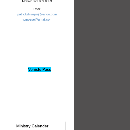
Mobile: 071 809 8059
Email:
patrickdiranjan@yahoo.com
npmoese@gmail.com
Vehicle Pass
Ministry Calender